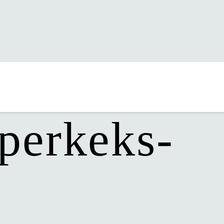
s Monats
perkeks-