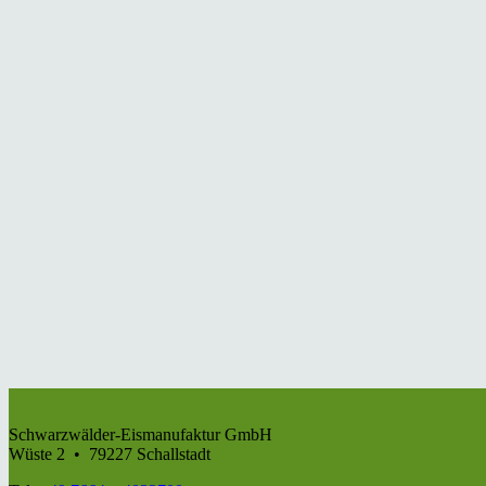
Schwarzwälder-Eismanufaktur GmbH
Wüste 2 • 79227 Schallstadt