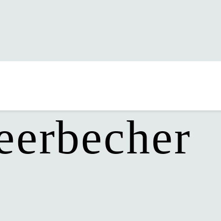
s Monats
eerbecher