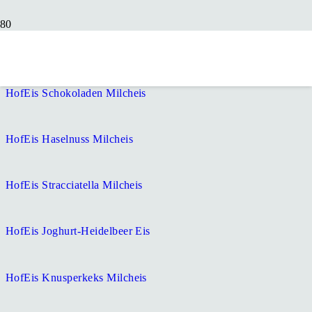
HofEis Vanille Milcheis
HofEis Schokoladen Milcheis
HofEis Haselnuss Milcheis
HofEis Stracciatella Milcheis
HofEis Joghurt-Heidelbeer Eis
HofEis Knusperkeks Milcheis