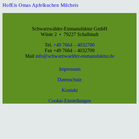
HofEis Omas Apfelkuchen Milcheis
Schwarzwälder-Eismanufaktur GmbH
Wüste 2 • 79227 Schallstadt
Tel.
+49 7664 – 4032700
Fax +49 7664 – 4032709
Mail
info@schwarzwaelder-eismanufaktur.de
Impressum
Datenschutz
Kontakt
Cookie-Einstellungen